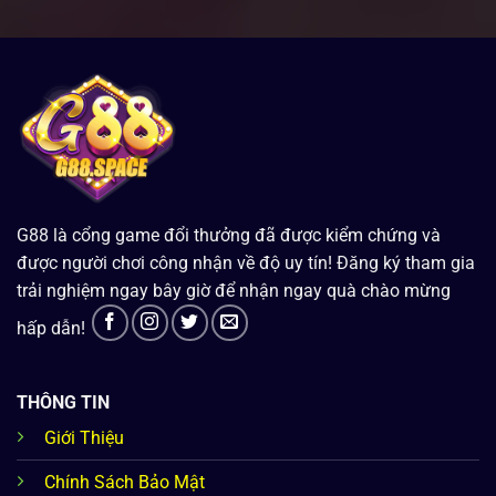
G88 là cổng game đổi thưởng đã được kiểm chứng và
được người chơi công nhận về độ uy tín! Đăng ký tham gia
trải nghiệm ngay bây giờ để nhận ngay quà chào mừng
hấp dẫn!
THÔNG TIN
Giới Thiệu
Chính Sách Bảo Mật