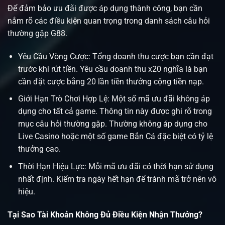
Để đảm bảo ưu đãi được áp dụng thành công, bạn cần
nắm rõ các điều kiện quan trọng trong danh sách câu hỏi
thường gặp G88.
Yêu Cầu Vòng Cược: Tổng doanh thu cược bạn cần đạt
trước khi rút tiền. Yêu cầu doanh thu x20 nghĩa là bạn
cần đặt cược bằng 20 lần tiền thưởng cộng tiền nạp.
Giới Hạn Trò Chơi Hợp Lệ: Một số mã ưu đãi không áp
dụng cho tất cả game. Thông tin này được ghi rõ trong
mục câu hỏi thường gặp. Thường không áp dụng cho
Live Casino hoặc một số game Bắn Cá đặc biệt có tỷ lệ
thưởng cao.
Thời Hạn Hiệu Lực: Mỗi mã ưu đãi có thời hạn sử dụng
nhất định. Kiểm tra ngày hết hạn để tránh mã trở nên vô
hiệu.
Tại Sao Tài Khoản Không Đủ Điều Kiện Nhận Thưởng?