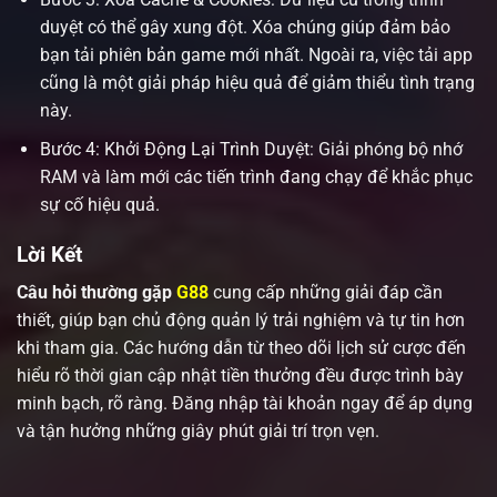
duyệt có thể gây xung đột. Xóa chúng giúp đảm bảo
bạn tải phiên bản game mới nhất. Ngoài ra, việc tải app
cũng là một giải pháp hiệu quả để giảm thiểu tình trạng
này.
Bước 4: Khởi Động Lại Trình Duyệt: Giải phóng bộ nhớ
RAM và làm mới các tiến trình đang chạy để khắc phục
sự cố hiệu quả.
Lời Kết
Câu hỏi thường gặp
G88
cung cấp những giải đáp cần
thiết, giúp bạn chủ động quản lý trải nghiệm và tự tin hơn
khi tham gia. Các hướng dẫn từ theo dõi lịch sử cược đến
hiểu rõ thời gian cập nhật tiền thưởng đều được trình bày
minh bạch, rõ ràng. Đăng nhập tài khoản ngay để áp dụng
và tận hưởng những giây phút giải trí trọn vẹn.