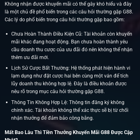
Không nhận được khuyến mãi có thể gây khó hiểu và đây
là một chủ đề phổ biến trong các câu hỏi thường gặp G88.
Các lý do phổ biến trong câu hỏi thường gặp bao gồm:
Chưa Hoàn Thành Điều Kiện Cũ: Tài khoản còn khuyến
mãi khác đang hoạt động. Bạn chưa hoàn thành yêu
cầu doanh thu cược của ưu đãi đó nên không thể nhận
thêm ưu đãi mới.
Lịch Sử Cược Bất Thường: Hệ thống phát hiện hành vi
lạm dụng như đặt cược hai bên cùng một ván để tích
lũy doanh thu không hợp lệ. Đây là điều khoản được
nêu rõ trong mục câu hỏi thường gặp G88.
Thông Tin Không Hợp Lệ: Thông tin đăng ký không
chính xác. Tài khoản không thể xác thực sẽ bị từ chối
nhận thưởng để đảm bảo công bằng.
Mất Bao Lâu Thì Tiền Thưởng Khuyến Mãi G88 Được Cập