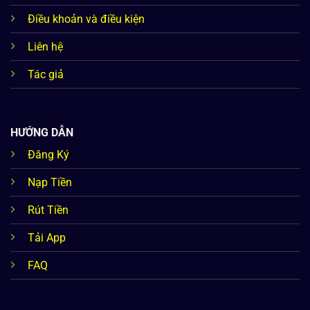
Điều khoản và điều kiện
Liên hệ
Tác giả
HƯỚNG DẪN
Đăng Ký
Nạp Tiền
Rút Tiền
Tải App
FAQ