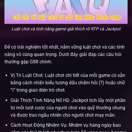
Luật chơi và tính năng game giải thích rõ RTP và Jackpot
Để có trải nghiệm tốt nhất, nắm vững luật chơi và các tính
năng vô cùng quan trọng. Dưới đây giải đáp các câu hỏi
thường gặp G88 chính:
Vị Trí Luật Chơi: Luật chơi chi tiết của mỗi game có sẵn
bằng cách nhấn biểu tượng dấu chấm hỏi (?) hoặc chữ
“i” trong giao diện trò chơi.
Giải Thích Tính Năng Nổ Hũ: Jackpot tích lũy một phần
từ mỗi lượt cược của người chơi vào quỹ thưởng chung
và được trao ngẫu nhiên cho người chơi may mắn.
Cách Hoạt Động Nhiệm Vụ: Nhiệm vụ hàng ngày bao