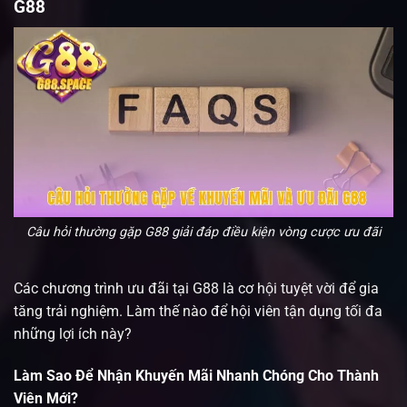
G88
Câu hỏi thường gặp G88 giải đáp điều kiện vòng cược ưu đãi
Các chương trình ưu đãi tại G88 là cơ hội tuyệt vời để gia
tăng trải nghiệm. Làm thế nào để hội viên tận dụng tối đa
những lợi ích này?
Làm Sao Để Nhận Khuyến Mãi Nhanh Chóng Cho Thành
Viên Mới?