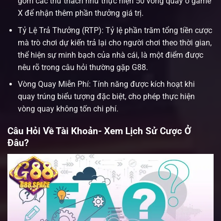
gồm các thử thách như thực hiện 50 vòng quay ở game
X để nhận thêm phần thưởng giá trị.
Tỷ Lệ Trả Thưởng (RTP): Tỷ lệ phần trăm tổng tiền cược
mà trò chơi dự kiến trả lại cho người chơi theo thời gian,
thể hiện sự minh bạch của nhà cái, là một điểm được
nêu rõ trong câu hỏi thường gặp G88.
Vòng Quay Miễn Phí: Tính năng được kích hoạt khi
quay trúng biểu tượng đặc biệt, cho phép thực hiện
vòng quay không tốn chi phí.
Câu Hỏi Về Tài Khoản- Xem Lịch Sử Cược Ở
Đâu?