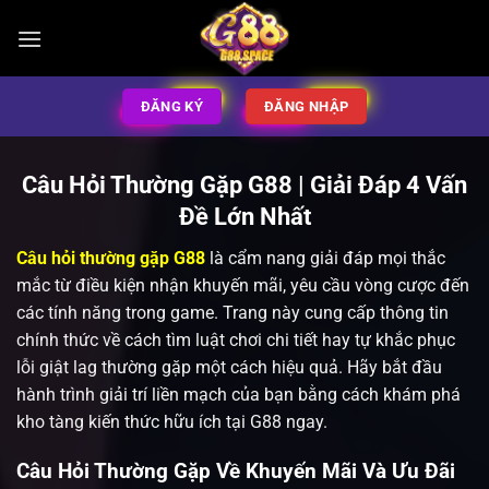
Bỏ
qua
nội
dung
ĐĂNG KÝ
ĐĂNG NHẬP
Câu Hỏi Thường Gặp G88 | Giải Đáp 4 Vấn
Đề Lớn Nhất
Câu hỏi thường gặp G88
là cẩm nang giải đáp mọi thắc
mắc từ điều kiện nhận khuyến mãi, yêu cầu vòng cược đến
các tính năng trong game. Trang này cung cấp thông tin
chính thức về cách tìm luật chơi chi tiết hay tự khắc phục
lỗi giật lag thường gặp một cách hiệu quả. Hãy bắt đầu
hành trình giải trí liền mạch của bạn bằng cách khám phá
kho tàng kiến thức hữu ích tại G88 ngay.
Câu Hỏi Thường Gặp Về Khuyến Mãi Và Ưu Đãi