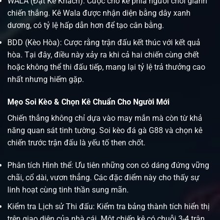
WALA (Đặt Kê Khách): Cược cho kê phía người chơi giành
chiến thắng. Kê Wala được nhận diện bằng dây xanh
dương, có tỷ lệ hấp dẫn hơn để tạo cân bằng.
BDD (Kèo Hòa): Cược rằng trận đấu kết thúc với kết quả
hòa. Tại đây, điều này xảy ra khi cả hai chiến cùng chết
hoặc không thể thi đấu tiếp, mang lại tỷ lệ trả thưởng cao
nhất nhưng hiếm gặp.
Mẹo Soi Kèo & Chọn Kê Chuẩn Cho Người Mới
Chiến thắng không chỉ dựa vào may mắn mà còn từ khả
năng quan sát tinh tường. Soi kèo đá gà G88 và chọn kê
chiến trước trận đấu là yếu tố then chốt.
Phân tích Hình thể: Ưu tiên những con có dáng đứng vững
chãi, cổ dài, vươn thẳng. Các đặc điểm này cho thấy sự
linh hoạt cùng tinh thần sung mãn.
Kiểm tra Lịch sử Thi đấu: Kiểm tra bảng thành tích hiển thị
trên giao diện của nhà cái. Một chiến kê có chuỗi 3-4 trận