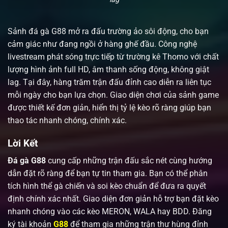
Sảnh đá gà G88 mở ra đấu trường ảo sôi động, cho bạn
cảm giác như đang ngồi ở hàng ghế đầu. Công nghệ
livestream phát sóng trực tiếp từ trường kê Thomo với chất
lượng hình ảnh full HD, âm thanh sống động, không giật
lag. Tại đây, hàng trăm trận đấu đỉnh cao diễn ra liên tục
mỗi ngày cho bạn lựa chọn. Giao diện chơi của sảnh game
được thiết kế đơn giản, hiển thị tỷ lệ kèo rõ ràng giúp bạn
thao tác nhanh chóng, chính xác.
Lời Kết
Đá gà G88
cung cấp những trận đấu sắc nét cùng hướng
dẫn đặt rõ ràng để bạn tự tin tham gia. Bạn có thể phân
tích hình thể gà chiến và soi kèo chuẩn để đưa ra quyết
định chính xác nhất. Giao diện đơn giản hỗ trợ bạn đặt kèo
nhanh chóng vào các kèo MERON, WALA hay BDD. Đăng
ký tài khoản
G88
để tham gia những trận thư hùng đỉnh