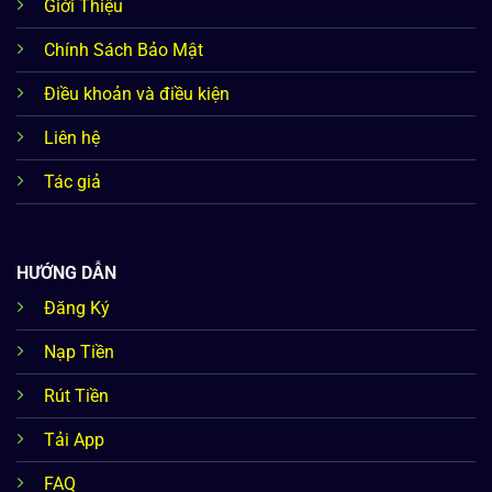
Giới Thiệu
Chính Sách Bảo Mật
Điều khoản và điều kiện
Liên hệ
Tác giả
HƯỚNG DẪN
Đăng Ký
Nạp Tiền
Rút Tiền
Tải App
FAQ