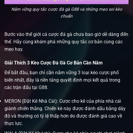
Nắm vững quy tắc cược đá gà G88 và những mẹo soi kèo
chuẩn
Bước vào thế giới cá cược đá gà chưa bao giờ dễ dàng đến
thế. Hãy cùng khám phá những quy tắc cơ bản cùng các
mẹo hay.
Giải Thích 3 Kèo Cược Đá Gà Cơ Bản Cần Nắm
Để bắt đầu, bạn chỉ cần nắm vững 3 loại kèo cược phổ
biến nhất, đây là nền tảng quyết định mọi kết quả trong
các trận đấu tại G88.
MERON (Đặt Kê Nhà Cái): Cược cho kê của phía nhà cái
giành chiến thắng. Chiến kê này được đánh dấu bằng dây
đỏ và thường có tỷ lệ thấp hơn do được đánh giá cao về
thực lực.