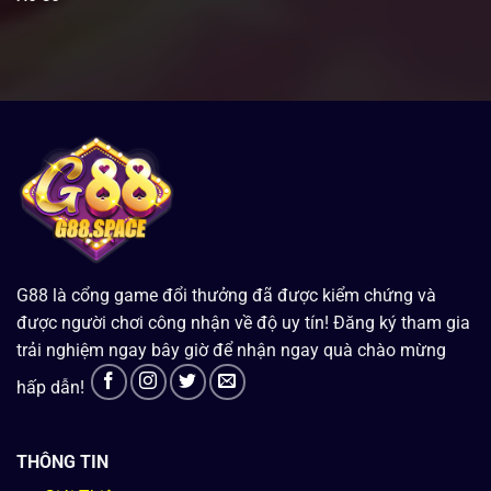
G88 là cổng game đổi thưởng đã được kiểm chứng và
được người chơi công nhận về độ uy tín! Đăng ký tham gia
trải nghiệm ngay bây giờ để nhận ngay quà chào mừng
hấp dẫn!
THÔNG TIN