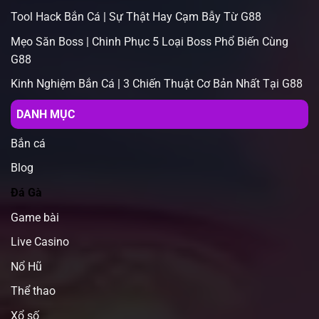
Tool Hack Bắn Cá | Sự Thật Hay Cạm Bẫy Từ G88
Mẹo Săn Boss | Chinh Phục 5 Loại Boss Phổ Biến Cùng
G88
Kinh Nghiệm Bắn Cá | 3 Chiến Thuật Cơ Bản Nhất Tại G88
DANH MỤC
Bắn cá
Blog
Đá Gà
Game bài
Live Casino
Nổ Hũ
Thể thao
Xổ số