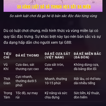
So sánh luật chơi đá gà hé lộ bản sắc độc đáo từng vùng
Dù có luật chơi chung, mỗi hình thức và vùng miền lại có
quy tắc đặc trưng. Sự khác biệt này tạo nên bản sắc và sự
đa dạng hấp dẫn cho người xem tại G88:
TIÊU
ĐÁ KÊ CỰA SẮT
ĐÁ KÊ MIỀN BẮC
ĐÁ KÊ THOMO
CHÍ
(VIỆT NAM)
(ĐÁ ĐÒN)
Vũ
Cựa dao, sát
Cựa sắt tròn,
Không dùng cựa,
Khí
thương cực cao
nhọn
đá bằng đòn lối
Cực nhanh,
Thời
Nhanh, thường
Rất lâu, có thể kéo
thường dưới 5
Gian
10-15 phút
dài nhiều tiếng
phút
Trọng
Tốc độ, sự may
Kỹ năng và sức
Sức bền, kỹ thuật,
Tâm
rủi
chịu đựng
đòn hiểm