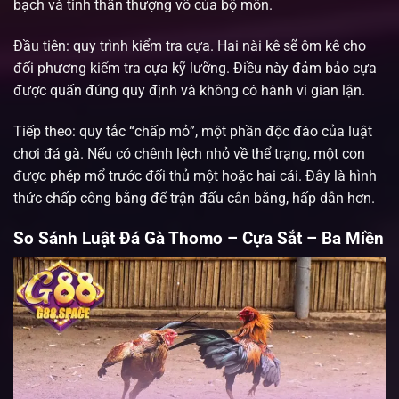
bạch và tinh thần thượng võ của bộ môn.
Đầu tiên: quy trình kiểm tra cựa. Hai nài kê sẽ ôm kê cho
đối phương kiểm tra cựa kỹ lưỡng. Điều này đảm bảo cựa
được quấn đúng quy định và không có hành vi gian lận.
Tiếp theo: quy tắc “chấp mỏ”, một phần độc đáo của luật
chơi đá gà. Nếu có chênh lệch nhỏ về thể trạng, một con
được phép mổ trước đối thủ một hoặc hai cái. Đây là hình
thức chấp công bằng để trận đấu cân bằng, hấp dẫn hơn.
So Sánh Luật Đá Gà Thomo – Cựa Sắt – Ba Miền