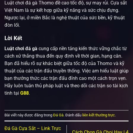
Luật chơi đá gà Thomo đề cao tốc độ, sự may rủi. Cựa sắt
Việt Nam là sự kết hợp giữa kỹ năng và sức chịu đựng.
Ngược lại, ở miền Bắc là nghệ thuật của sức bền, kỹ thuật
đòn lối.
Lời Kết
Luật chơi đá gà
cung cấp nền tảng kiến thức vững chắc từ
cách xử thắng thua đến quy định về thời gian, hạng cân.
Bạn đã hiểu rõ sự khác biệt giữa tốc độ của Thomo và kỹ
thuật của các trận đấu truyền thống. Việc am hiểu luật giúp
bạn thưởng thức các trận đấu đỉnh cao một cách trọn vẹn.
Hãy luôn tuân thủ pháp luật và theo dõi các trận so tài kịch
tính tại
G88
.
Bài viết này được đăng trong
Đá Gà
. Đánh dấu
liên kết thường trực
.
Đá Gà Cựa Sắt – Link Trực
Cách Chọn Gà Chọi Hay | 4