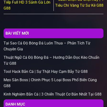
Tiếp Full HD 3 Sảnh Gà Lớn
Tiêu Chí Vàng Từ Sư Kê G88
G88
BÀI VIẾT MỚI
Tại Sao Cá Độ Bóng Đá Luôn Thua – Phân Tích Từ
Chuyên Gia
Thuật Ngữ Cá Độ Bóng Đá – Hướng Dẫn Đọc Kèo Chuẩn
Từ G88
Tool Hack Bắn Cá | Sự Thật Hay Cạm Bẫy Từ G88
Mẹo Săn Boss | Chinh Phục 5 Loại Boss Phổ Biến Cùng
G88
Kinh Nghiệm Bắn Cá | 3 Chiến Thuật Cơ Bản Nhất Tại G88
DANH MỤC