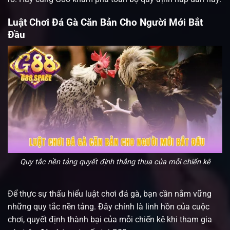
Luật Chơi Đá Gà Căn Bản Cho Người Mới Bắt
Đầu
Quy tắc nền tảng quyết định thắng thua của mỗi chiến kê
Để thực sự thấu hiểu luật chơi đá gà, bạn cần nắm vững
những quy tắc nền tảng. Đây chính là linh hồn của cuộc
chơi, quyết định thành bại của mỗi chiến kê khi tham gia