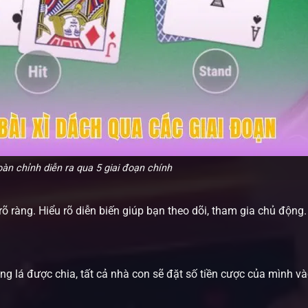
àn chỉnh diễn ra qua 5 giai đoạn chính
rõ ràng. Hiểu rõ diễn biến giúp bạn theo dõi, tham gia chủ động.
g lá được chia, tất cả nhà con sẽ đặt số tiền cược của mình vào