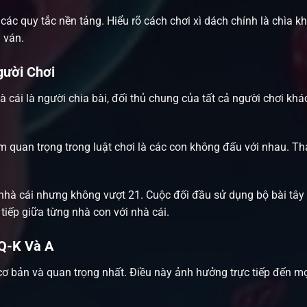
các quy tắc nền tảng. Hiểu rõ cách chơi xì dách chính là chìa k
 ván.
gười Chơi
à cái là người chia bài, đối thủ chung của tất cả người chơi khá
Điểm quan trọng trong luật chơi là các con không đấu với nhau. T
nhà cái nhưng không vượt 21. Cuộc đối đầu sử dụng bộ bài tây 
tiếp giữa từng nhà con với nhà cái.
-Q-K Và A
cơ bản và quan trọng nhất. Điều này ảnh hưởng trực tiếp đến m