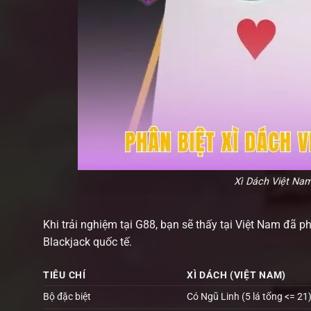
Xì Dách Việt Nam
Khi trải nghiệm tại G88, bạn sẽ thấy tại Việt Nam đã phá
Blackjack quốc tế.
TIÊU CHÍ
XÌ DÁCH (VIỆT NAM)
Bộ đặc biệt
Có Ngũ Linh (5 lá tổng <= 21