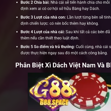
Bước 2 Chia bài:
Nhà cái sẽ tiến hành chia cho mỗi
định xem ai có cơ hội sở hữu Bàng hay Dách.
Bước 3 Lượt của nhà con:
Lần lượt từng bên sẽ tính
định chiến lược: có nên bốc thêm hay không.
Bước 4 Lượt của nhà cái:
Sau khi tất cả các bên đã 
thêm nếu cần thiết theo luật định.
Bước 5 So điểm và trả thưởng:
Cuối cùng, nhà cái s
được thực hiện ngay sau đó một cách công bằng.
Phân Biệt Xì Dách Việt Nam Và B