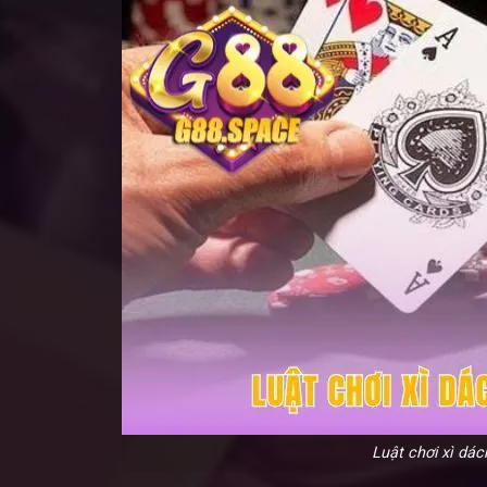
Luật chơi xì dác